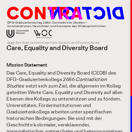
DFG-Graduiertenkolleg 2686: Contradiction Studies –
Konstellationen, Heuristiken und Konzepte des Widersprüchlichen
Start
>
Das Graduiertenkolleg
>
Care, Equality and Diversity Board
Care, Equality and Diversity Board
Mission Statement
Das Care, Equality and Diversity Board (CEDB) des
DFG-Graduiertenkollegs 2686
Contradiction
Studies
setzt sich zum Ziel, die allgemein im Kolleg
geteilten Werte Care, Equality und Diversity auf allen
Ebenen des Kollegs zu unterstützen und zu fördern.
Universitäten, Förderinstitutionen und
Graduiertenkollegs arbeiten unter spezifischen
historischen Bedingungen: Sie sind mit der
Geschichte kolonialer, versklavender,
imperialistischer, patriarchaler und heteronormativer