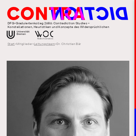
DFG-Graduiertenkolleg 2686: Contradiction Studies –
Konstellationen, Heuristiken und Konzepte des Widersprüchlichen
Start
>
Mitglieder
>
Leitungsteam
>
Dr. Christian Bär