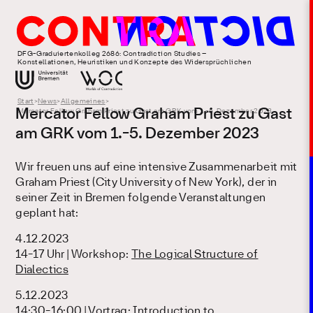
DFG-Graduiertenkolleg 2686: Contradiction Studies –
Konstellationen, Heuristiken und Konzepte des Widersprüchlichen
Start
>
News
>
Allgemeines
>
Mercator Fellow Graham Priest zu Gast
Mercator Fellow Graham Priest zu Gast am GRK vom 1.-5. Dezember 2023
am GRK vom 1.-5. Dezember 2023
Wir freuen uns auf eine intensive Zusammenarbeit mit
Graham Priest (City University of New York), der in
seiner Zeit in Bremen folgende Veranstaltungen
geplant hat:
4.12.2023
14-17 Uhr | Workshop:
The Logical Structure of
Dialectics
5.12.2023
14:30-16:00 | Vortrag:
Introduction to