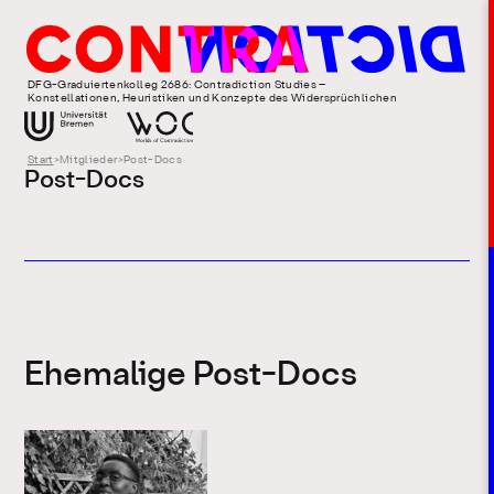
DFG-Graduiertenkolleg 2686: Contradiction Studies –
Konstellationen, Heuristiken und Konzepte des Widersprüchlichen
Start
>
Mitglieder
>
Post-Docs
Post-Docs
Ehemalige Post-Docs