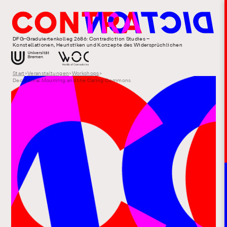
DFG-Graduiertenkolleg 2686: Contradiction Studies –
Konstellationen, Heuristiken und Konzepte des Widersprüchlichen
Start
>
Veranstaltungen
>
Workshops
>
Decolonial Mourning and the Caring Commons