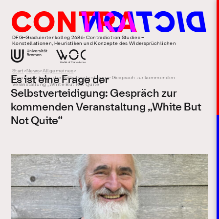
DFG-Graduiertenkolleg 2686: Contradiction Studies –
Konstellationen, Heuristiken und Konzepte des Widersprüchlichen
Start
>
News
>
Allgemeines
>
Es ist eine Frage der
Es ist eine Frage der Selbstverteidigung: Gespräch zur kommenden
Veranstaltung „White But Not Quite“
Selbstverteidigung: Gespräch zur
kommenden Veranstaltung „White But
Not Quite“