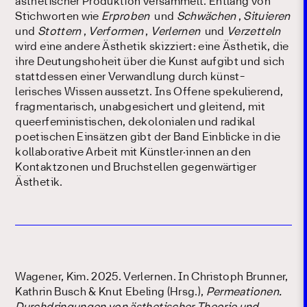
ästhetischer Produktion versammelt. Entlang von
Stichworten wie
Erproben
und
Schwächen
,
Situieren
und
Stottern
,
Verformen
,
Verlernen
und
Verzetteln
wird eine andere Ästhetik skizziert: eine Ästhetik, die
ihre Deutungshoheit über die Kunst aufgibt und sich
stattdessen einer Verwandlung durch künst-
lerisches Wissen aussetzt. Ins Offene spekulierend,
fragmentarisch, unabgesichert und gleitend, mit
queerfeministischen, dekolonialen und radikal
poetischen Einsätzen gibt der Band Einblicke in die
kollaborative Arbeit mit Künstler·innen an den
Kontaktzonen und Bruchstellen gegenwärtiger
Ästhetik.
Wagener, Kim. 2025. Verlernen. In Christoph Brunner,
Kathrin Busch & Knut Ebeling (Hrsg.),
Permeationen.