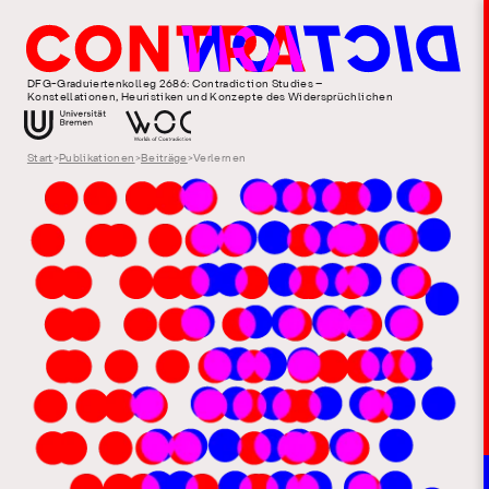
DFG-Graduiertenkolleg 2686: Contradiction Studies –
Konstellationen, Heuristiken und Konzepte des Widersprüchlichen
Start
>
Publikationen
>
Beiträge
>
Verlernen