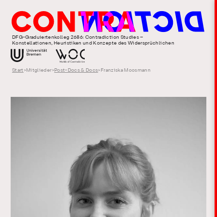
DFG-Graduiertenkolleg 2686: Contradiction Studies –
Konstellationen, Heuristiken und Konzepte des Widersprüchlichen
Start
>
Mitglieder
>
Post-Docs & Docs
>
Franziska Moosmann