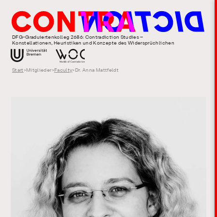
DFG-Graduiertenkolleg 2686: Contradiction Studies –
Konstellationen, Heuristiken und Konzepte des Widersprüchlichen
Start
>
Mitglieder
>
Faculty
>
Dr. Anna Mattfeldt