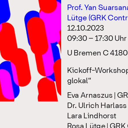
Prof. Yan Suarsan
Lütge (GRK Contr
12.10.2023
09:30 – 17:30 Uhr
U Bremen C 4180 
Kickoff-Worksho
glokal“
Eva Arnaszus | G
Dr. Ulrich Harlass
Lara Lindhorst
Rosa Lütge | GRK