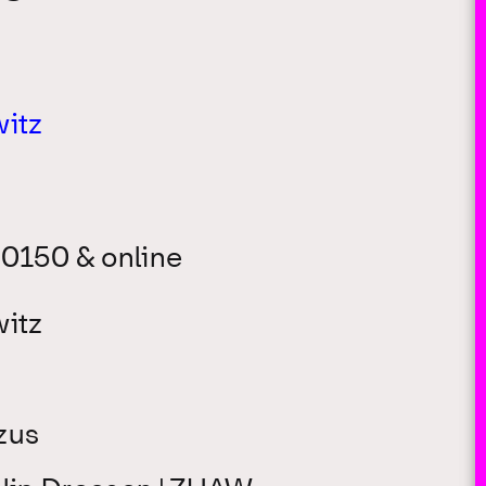
itz
0150 & online
itz
zus