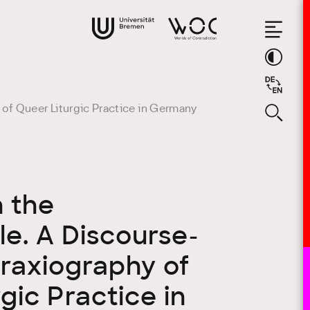
of Queer Liturgic Practice in Germany
n the
e. A Discourse-
Praxiography of
gic Practice in