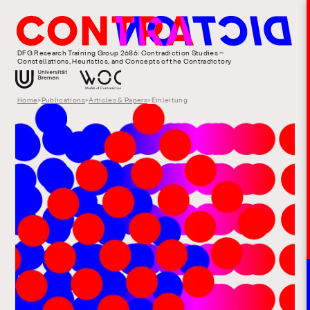
DFG Research Training Group 2686: Contradiction Studies –
Constellations, Heuristics, and Concepts of the Contradictory
Home
>
Publications
>
Articles & Papers
>
Einleitung