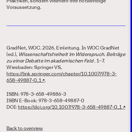
Praktiken, sondern vielmehr ihre notwendige
Voraussetzung.
GradNet, WOC. 2026. Einleitung. In WOC GradNet
(ed.),
Wissenschaftsfreiheit im Widerspruch. Beiträge
zu einer Debatte im akademischen Feld
. 1–7.
Wiesbaden: Springer VS,
https://link.springer.com/chapter/10.1007/978-3-
658-49887-0_1
.
ISBN: 978-3-658-49886-3
ISBN E-Book: 978-3-658-49887-0
DOI:
https://doi.org/10.1007/978-3-658-49887-0_1
Back to overview