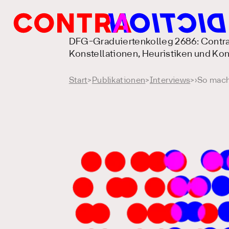
DFG-Graduiertenkolleg 2686: Contra
Konstellationen, Heuristiken und K
Start
>
Publikationen
>
Interviews
>
›So mach