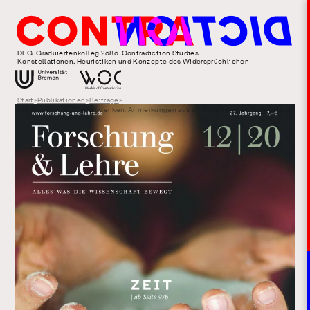
DFG-Graduiertenkolleg 2686: Contradiction Studies –
Konstellationen, Heuristiken und Konzepte des Widersprüchlichen
Start
>
Publikationen
>
Beiträge
>
Die Zeit in ihrer Vielfalt denken. Anmerkungen aus philosophischer Perspektive