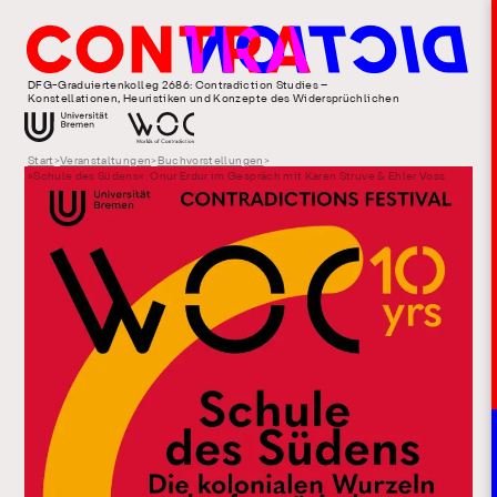
DFG-Graduiertenkolleg 2686: Contradiction Studies –
Konstellationen, Heuristiken und Konzepte des Widersprüchlichen
Start
>
Veranstaltungen
>
Buchvorstellungen
>
»Schule des Südens«. Onur Erdur im Gespräch mit Karen Struve & Ehler Voss