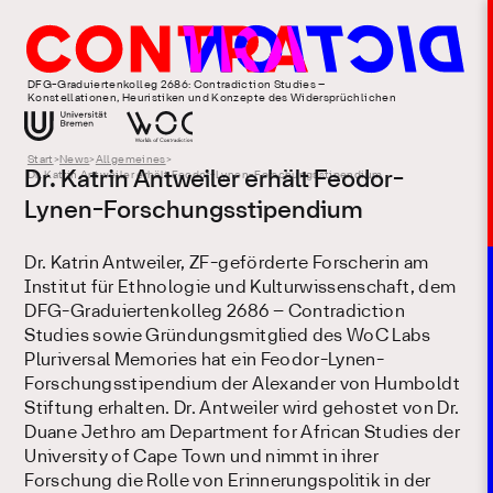
DFG-Graduiertenkolleg 2686: Contradiction Studies –
Konstellationen, Heuristiken und Konzepte des Widersprüchlichen
Start
>
News
>
Allgemeines
>
Dr. Katrin Antweiler erhält Feodor-
Dr. Katrin Antweiler erhält Feodor-Lynen-Forschungsstipendium
Lynen-Forschungsstipendium
Dr. Katrin Antweiler, ZF-geförderte Forscherin am
Institut für Ethnologie und Kulturwissenschaft, dem
DFG-Graduiertenkolleg 2686 – Contradiction
Studies sowie Gründungsmitglied des WoC Labs
Pluriversal Memories hat ein Feodor-Lynen-
Forschungsstipendium der Alexander von Humboldt
Stiftung erhalten. Dr. Antweiler wird gehostet von Dr.
Duane Jethro am Department for African Studies der
University of Cape Town und nimmt in ihrer
Forschung die Rolle von Erinnerungspolitik in der